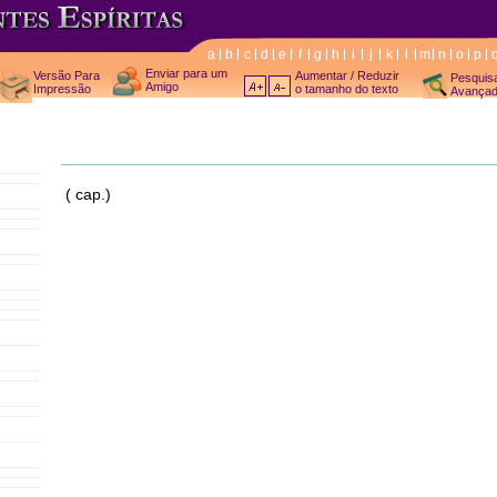
a
b
c
d
e
f
g
h
i
j
k
l
m
n
o
p
Enviar para um
Versão Para
Aumentar / Reduzir
Pesquis
Amigo
Impressão
o tamanho do texto
Avança
( cap.)