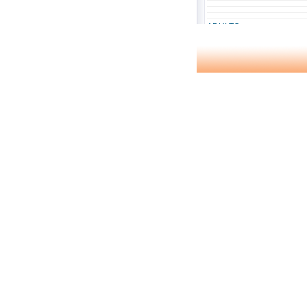
ADULTO
ADVENTO
AFABILIDADE
AFINIDADE
AGOSTINHO (SANTO)
AGRADECIMENTO
AGRESSOR
AGRIPA, HERODES
AGUAROD, ANGEL
AIDS
AKSAKOF, ALEXANDRE
ALCOOLISMO
ALEGRIA
ALEMANHA