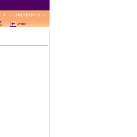
q
r
s
t
u
v
x
w
y
z
a
Voltar
da