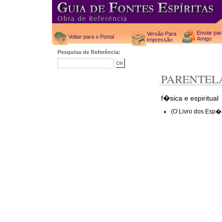
Enviar pa
Versão Para
Voltar para o Portal
Amigo
Impressão
Pesquisa de Referência:
PARENTEL
f�sica e espiritual
(O Livro dos Esp�r