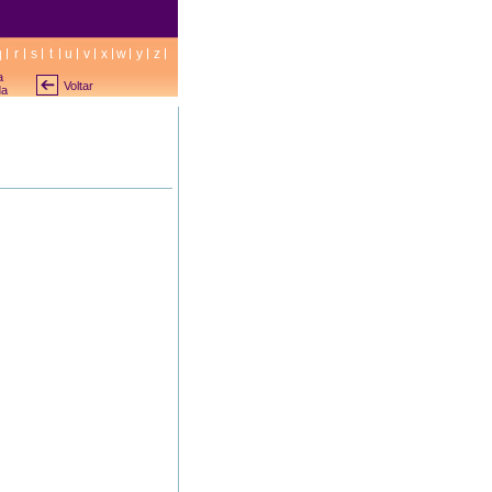
q
r
s
t
u
v
x
w
y
z
a
Voltar
da