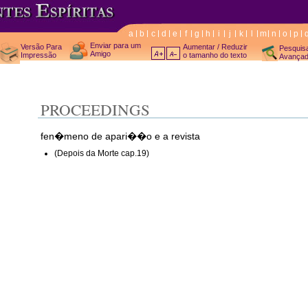
a
b
c
d
e
f
g
h
i
j
k
l
m
n
o
p
Enviar para um
Versão Para
Aumentar / Reduzir
Pesquis
Amigo
Impressão
o tamanho do texto
Avança
PROCEEDINGS
fen�meno de apari��o e a revista
(Depois da Morte cap.19)