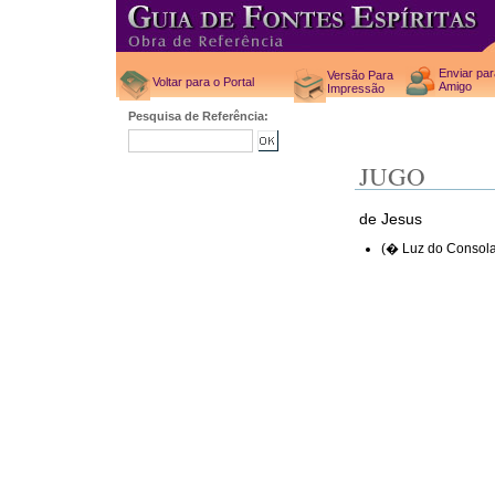
Enviar pa
Versão Para
Voltar para o Portal
Amigo
Impressão
Pesquisa de Referência:
JUGO
de Jesus
(� Luz do Consola