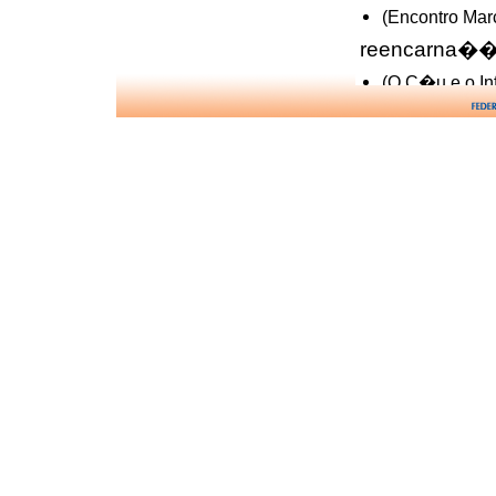
(Encontro Mar
reencarna��
(O C�u e o In
tipos de
(A Evolu��o 