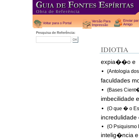
Enviar pa
Versão Para
Voltar para o Portal
Amigo
Impressão
Pesquisa de Referência:
IDIOTIA
expia��o e
(Antologia do
faculdades mor
(Bases Cient�f
imbecilidade 
(O que � o Esp
incredulidade 
(O Psiquismo 
intelig�ncia e