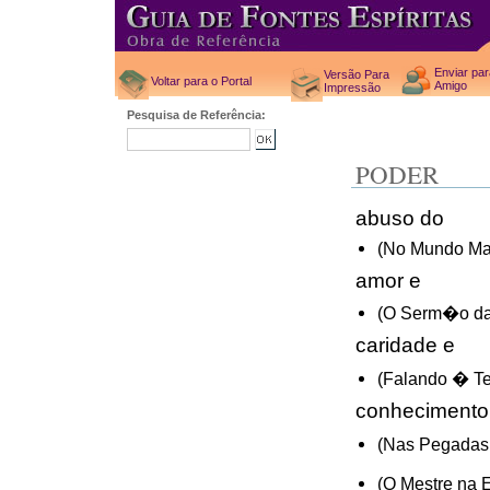
Enviar pa
Versão Para
Voltar para o Portal
Amigo
Impressão
Pesquisa de Referência:
PODER
abuso do
(No Mundo Mai
amor e
(O Serm�o da 
caridade e
(Falando � T
conhecimento
(Nas Pegadas 
(O Mestre na