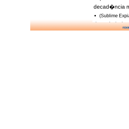
decad�ncia m
(Sublime Exp
desapiedado
(Liberta��o c
dever e
(Nas Pegadas d
doutrina��o
(Di�logo com
ef�mero
(L�zaro Rediv