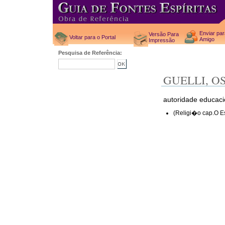
Enviar pa
Versão Para
Voltar para o Portal
Amigo
Impressão
Pesquisa de Referência:
GUELLI, 
autoridade educaci
(Religi�o cap.O E