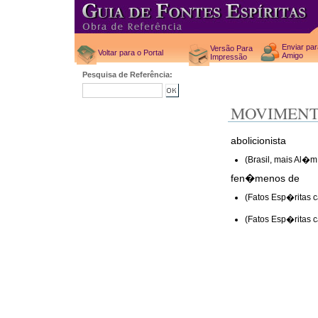
Enviar pa
Versão Para
Voltar para o Portal
Amigo
Impressão
Pesquisa de Referência:
MOVIMEN
abolicionista
(Brasil, mais Al�m
fen�menos de
(Fatos Esp�ritas
(Fatos Esp�ritas