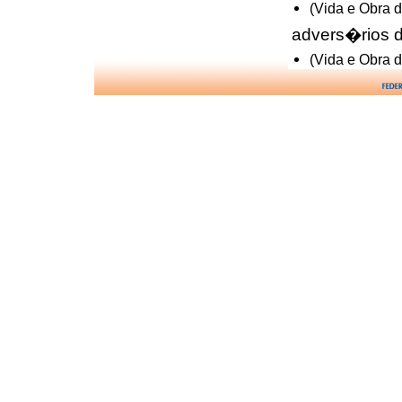
(Vida e Obra 
advers�rios 
(Vida e Obra 
amor paternal
(Brasil, mais 
amparo � fam
(Vida e Obra 
apostolado de
(Brasil, mais 
atua��o do E
Flores
(Ide e Pregai 