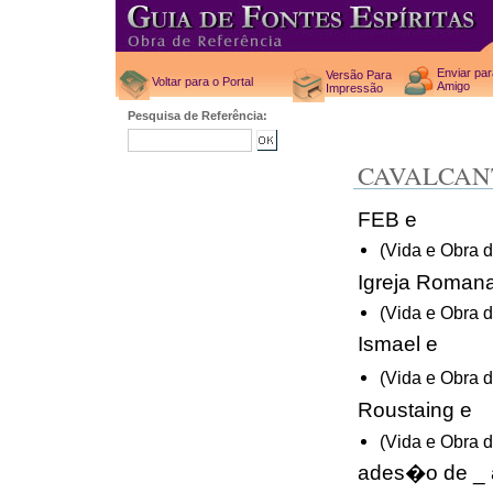
Enviar pa
Versão Para
Voltar para o Portal
Amigo
Impressão
Pesquisa de Referência:
CAVALCAN
FEB e
(Vida e Obra 
Igreja Roman
(Vida e Obra 
Ismael e
(Vida e Obra 
Roustaing e
(Vida e Obra 
ades�o de _ a