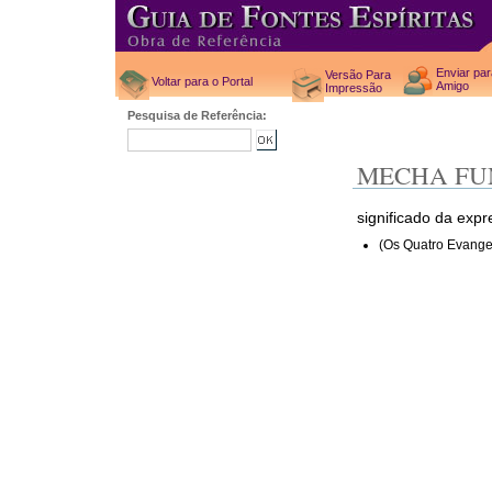
Enviar pa
Versão Para
Voltar para o Portal
Amigo
Impressão
Pesquisa de Referência:
MECHA FU
significado da exp
(Os Quatro Evange