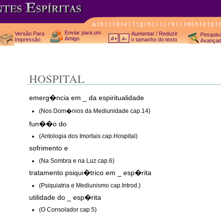
a
b
c
d
e
f
g
h
i
j
k
l
m
n
o
p
Enviar para um
Versão Para
Aumentar / Reduzir
Pesquis
Amigo
Impressão
o tamanho do texto
Avança
HOSPITAL
emerg�ncia em _ da espiritualidade
(Nos Dom�nios da Mediunidade cap.14)
fun��o do
(Antologia dos Imortais cap.Hospital)
sofrimento e
(Na Sombra e na Luz cap.6)
tratamento psiqui�trico em _ esp�rita
(Psiquiatria e Mediunismo cap.Introd.)
utilidade do _ esp�rita
(O Consolador cap.5)