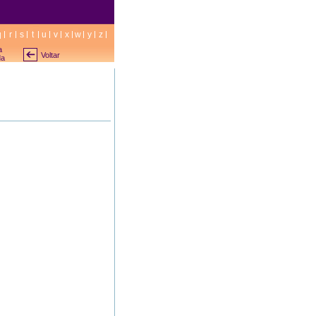
q
r
s
t
u
v
x
w
y
z
a
Voltar
da