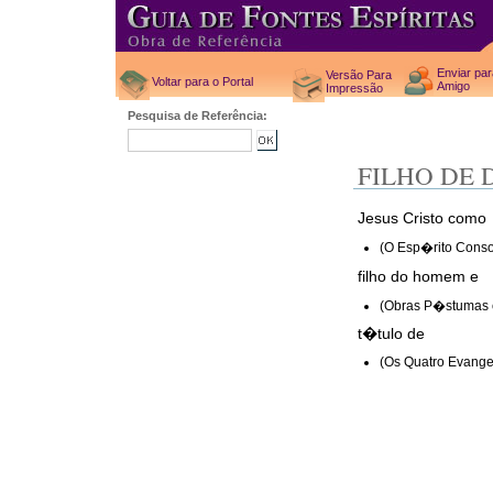
Enviar pa
Versão Para
Voltar para o Portal
Amigo
Impressão
Pesquisa de Referência:
FILHO DE 
Jesus Cristo como
(O Esp�rito Cons
filho do homem e
(Obras P�stumas c
t�tulo de
(Os Quatro Evange