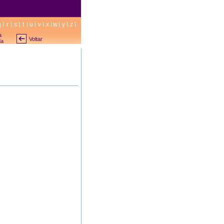
q
r
s
t
u
v
x
w
y
z
a
Voltar
da