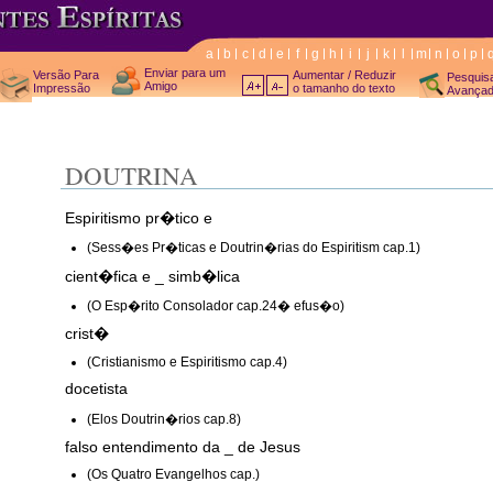
a
b
c
d
e
f
g
h
i
j
k
l
m
n
o
p
Enviar para um
Versão Para
Aumentar / Reduzir
Pesquis
Amigo
Impressão
o tamanho do texto
Avança
DOUTRINA
Espiritismo pr�tico e
(Sess�es Pr�ticas e Doutrin�rias do Espiritism cap.1)
cient�fica e _ simb�lica
(O Esp�rito Consolador cap.24� efus�o)
crist�
(Cristianismo e Espiritismo cap.4)
docetista
(Elos Doutrin�rios cap.8)
falso entendimento da _ de Jesus
(Os Quatro Evangelhos cap.)