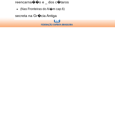
reencarna��o e _ dos c�taros
(Nas Fronteiras do Al�m cap.6)
secreta na Gr�cia Antiga
(Depois da Morte cap.4)