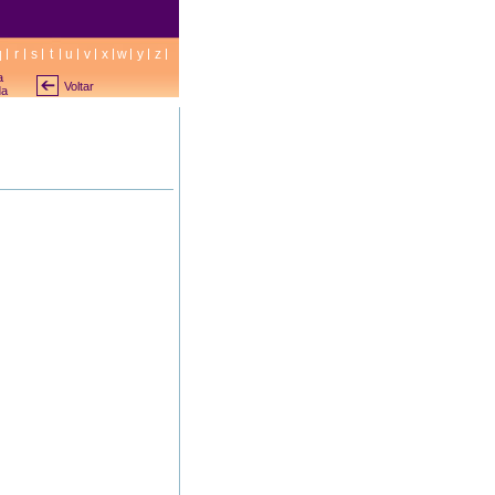
q
r
s
t
u
v
x
w
y
z
a
Voltar
da