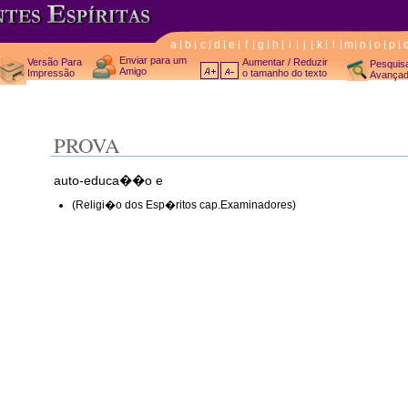
a
b
c
d
e
f
g
h
i
j
k
l
m
n
o
p
Enviar para um
Versão Para
Aumentar / Reduzir
Pesquis
Amigo
Impressão
o tamanho do texto
Avança
PROVA
auto-educa��o e
(Religi�o dos Esp�ritos cap.Examinadores)