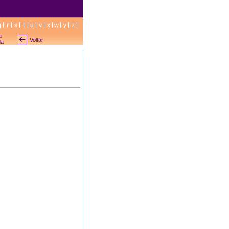
q
r
s
t
u
v
x
w
y
z
a
Voltar
da