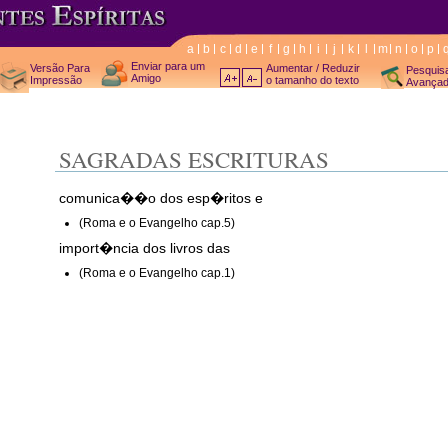
a
b
c
d
e
f
g
h
i
j
k
l
m
n
o
p
Enviar para um
Versão Para
Aumentar / Reduzir
Pesquis
Amigo
Impressão
o tamanho do texto
Avança
SAGRADAS ESCRITURAS
comunica��o dos esp�ritos e
(Roma e o Evangelho cap.5)
import�ncia dos livros das
(Roma e o Evangelho cap.1)