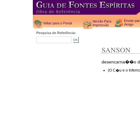
Enviar pa
Versão Para
Voltar para o Portal
Amigo
Impressão
Pesquisa de Referência:
SANSON
desencarna��o d
(O C�u e o Inferno