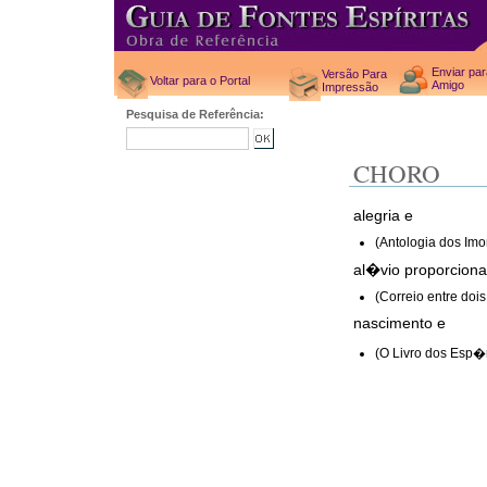
Enviar pa
Versão Para
Voltar para o Portal
Amigo
Impressão
Pesquisa de Referência:
CHORO
alegria e
(Antologia dos Imo
al�vio proporciona
(Correio entre doi
nascimento e
(O Livro dos Esp�r