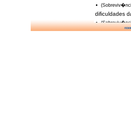
(Sobreviv�nci
dificuldades d
(Sobreviv�nci
estudo sobre
(Sobreviv�nci
experi�ncia c
(Sobreviv�nci
farmacologia 
(Sobreviv�nci
inconsciente 
(Para Viver a