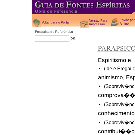
Enviar pa
Versão Para
Voltar para o Portal
Amigo
Impressão
Pesquisa de Referência:
PARAPSIC
Espiritismo e
(Ide e Pregai 
animismo, Esp
(Sobreviv�nci
comprova��o 
(Sobreviv�nci
conhecimento
(Sobreviv�nci
contribui��o