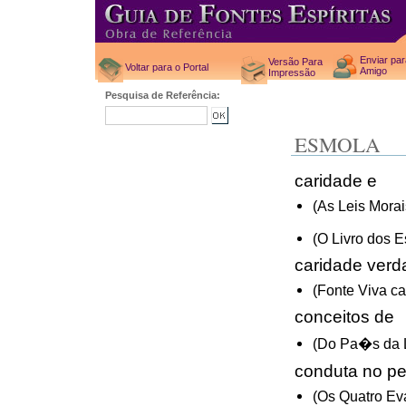
Enviar pa
Versão Para
Voltar para o Portal
Amigo
Impressão
Pesquisa de Referência:
ESMOLA
caridade e
(As Leis Morai
(O Livro dos E
caridade verd
(Fonte Viva ca
conceitos de
(Do Pa�s da L
conduta no pe
(Os Quatro Ev