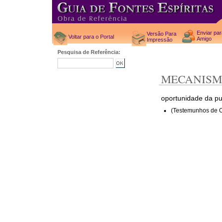
Enviar pa
Versão Para
Voltar para o Portal
Amigo
Impressão
Pesquisa de Referência:
MECANISM
oportunidade da p
(Testemunhos de C