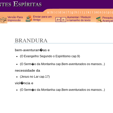
a
b
c
d
e
f
g
h
i
j
k
l
m
n
o
p
Enviar para um
Versão Para
Aumentar / Reduzir
Pesquis
Amigo
Impressão
o tamanho do texto
Avança
BRANDURA
bem-aventuran�as e
(O Evangelho Segundo o Espiritismo cap.9)
(O Serm�o da Montanha cap.Bem-aventurados os mansos...)
necessidade da
(Jesus no Lar cap.17)
viol�ncia e
(O Serm�o da Montanha cap.Bem-aventurados os mansos...)