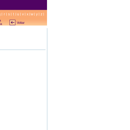
q
r
s
t
u
v
x
w
y
z
a
Voltar
da