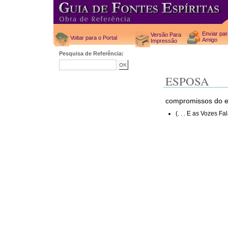
Enviar pa
Versão Para
Voltar para o Portal
Amigo
Impressão
Pesquisa de Referência:
ESPOSA
compromissos do e
(. . . E as Vozes F