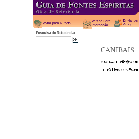
Enviar pa
Versão Para
Voltar para o Portal
Amigo
Impressão
Pesquisa de Referência:
CANIBAIS
reencarna��o ent
(O Livro dos Esp�r