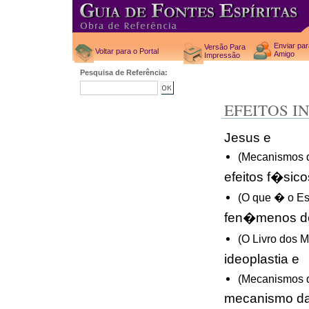
Enviar pa
Versão Para
Voltar para o Portal
Amigo
Impressão
Pesquisa de Referência:
EFEITOS I
Jesus e
(Mecanismos 
efeitos f�sico
(O que � o Esp
fen�menos d
(O Livro dos 
ideoplastia e
(Mecanismos 
mecanismo da