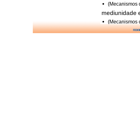
(Mecanismos 
mediunidade 
(Mecanismos 
m�diuns de
(O Livro dos 