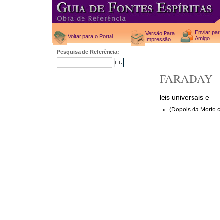
Enviar pa
Versão Para
Voltar para o Portal
Amigo
Impressão
Pesquisa de Referência:
FARADAY
leis universais e
(Depois da Morte c