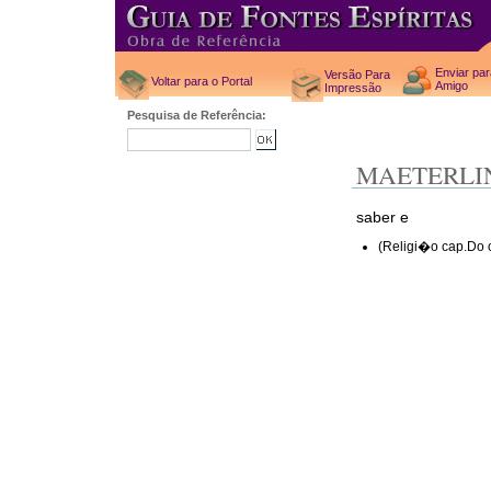
Enviar pa
Versão Para
Voltar para o Portal
Amigo
Impressão
Pesquisa de Referência:
MAETERLI
saber e
(Religi�o cap.Do