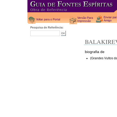
Enviar pa
Versão Para
Voltar para o Portal
Amigo
Impressão
Pesquisa de Referência:
BALAKIREV
biografia de
(Grandes Vultos da