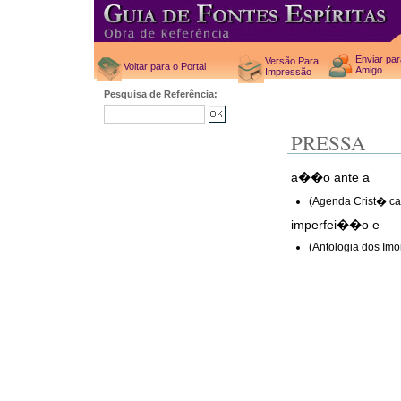
Enviar pa
Versão Para
Voltar para o Portal
Amigo
Impressão
Pesquisa de Referência:
PRESSA
a��o ante a
(Agenda Crist� ca
imperfei��o e
(Antologia dos Imo