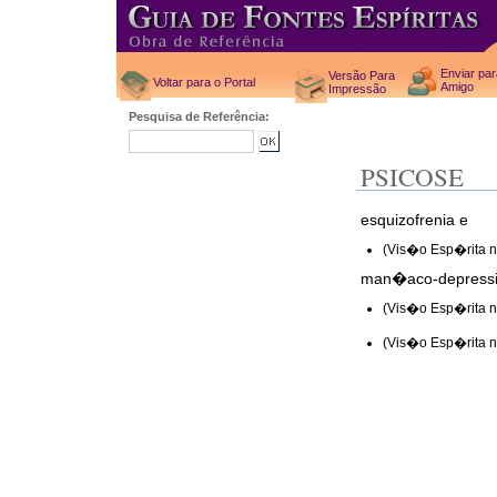
Enviar pa
Versão Para
Voltar para o Portal
Amigo
Impressão
Pesquisa de Referência:
PSICOSE
esquizofrenia e
(Vis�o Esp�rita na
man�aco-depress
(Vis�o Esp�rita na
(Vis�o Esp�rita na