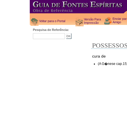
Enviar pa
Versão Para
Voltar para o Portal
Amigo
Impressão
Pesquisa de Referência:
POSSESSO
cura de
(A G�nese cap.15