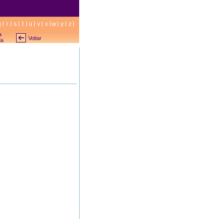
q
r
s
t
u
v
x
w
y
z
a
Voltar
da