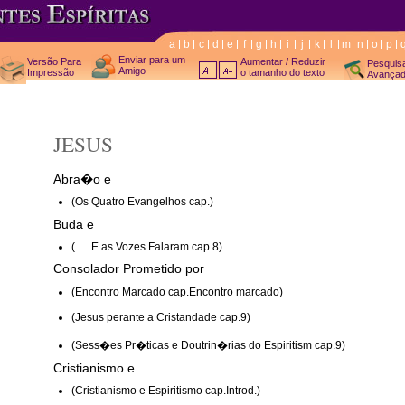
a
b
c
d
e
f
g
h
i
j
k
l
m
n
o
p
Enviar para um
Versão Para
Aumentar / Reduzir
Pesquis
Amigo
Impressão
o tamanho do texto
Avança
JESUS
Abra�o e
(Os Quatro Evangelhos cap.)
Buda e
(. . . E as Vozes Falaram cap.8)
Consolador Prometido por
(Encontro Marcado cap.Encontro marcado)
(Jesus perante a Cristandade cap.9)
(Sess�es Pr�ticas e Doutrin�rias do Espiritism cap.9)
Cristianismo e
(Cristianismo e Espiritismo cap.Introd.)