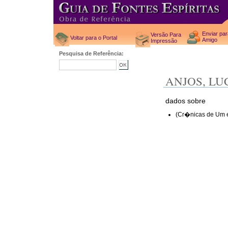
Enviar pa
Versão Para
Voltar para o Portal
Amigo
Impressão
Pesquisa de Referência:
ANJOS, LU
dados sobre
(Cr�nicas de Um e 