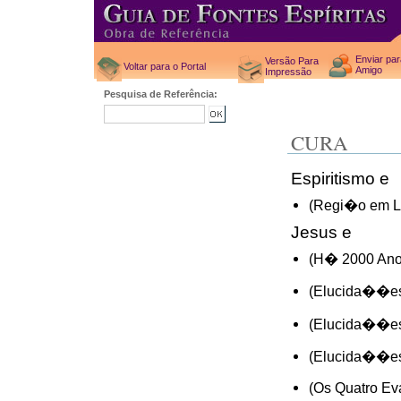
Enviar pa
Versão Para
Voltar para o Portal
Amigo
Impressão
Pesquisa de Referência:
CURA
Espiritismo e
(Regi�o em Li
Jesus e
(H� 2000 Ano
(Elucida��es
(Elucida��es
(Elucida��es
(Os Quatro Ev