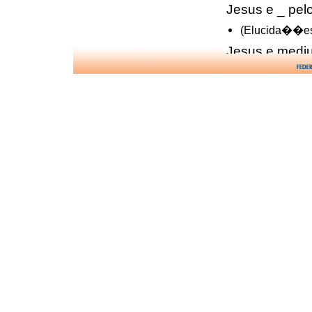
Jesus e _ pel
(Elucida��es
Jesus e medi
(Mecanismos 
Jesus, s�bad
(Elucida��es
Yvonne A. Per
(� Luz do Con