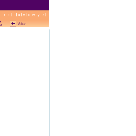
q
r
s
t
u
v
x
w
y
z
a
Voltar
da