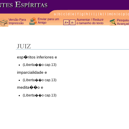
a
b
c
d
e
f
g
h
i
j
k
l
m
n
o
p
Enviar para um
Versão Para
Aumentar / Reduzir
Pesquis
Amigo
Impressão
o tamanho do texto
Avança
JUIZ
esp�ritos inferiores e
(Liberta��o cap.13)
imparcialidade e
(Liberta��o cap.13)
medita��o e
(Liberta��o cap.13)