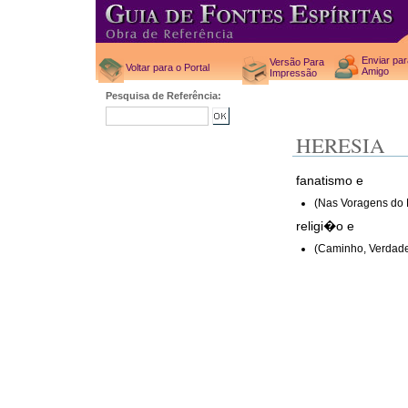
Enviar pa
Versão Para
Voltar para o Portal
Amigo
Impressão
Pesquisa de Referência:
HERESIA
fanatismo e
(Nas Voragens do 
religi�o e
(Caminho, Verdade