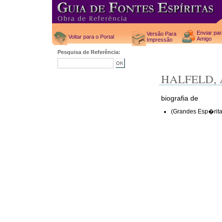
Enviar pa
Versão Para
Voltar para o Portal
Amigo
Impressão
Pesquisa de Referência:
HALFELD, 
biografia de
(Grandes Esp�ritas