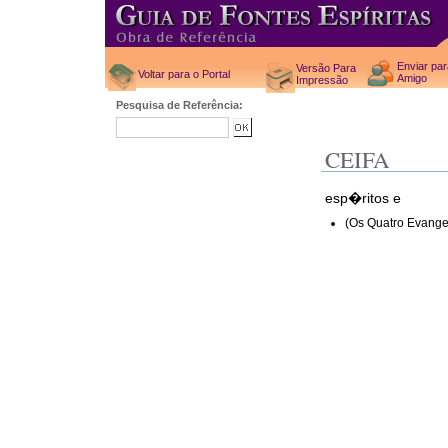
Enviar pa
Versão Para
Voltar para o Portal
Amigo
Impressão
Pesquisa de Referência:
CEIFA
esp�ritos e
(Os Quatro Evange