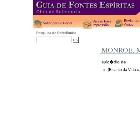
Enviar pa
Versão Para
Voltar para o Portal
Amigo
Impressão
Pesquisa de Referência:
MONROE, 
suic�dio de
(Estante da Vida c