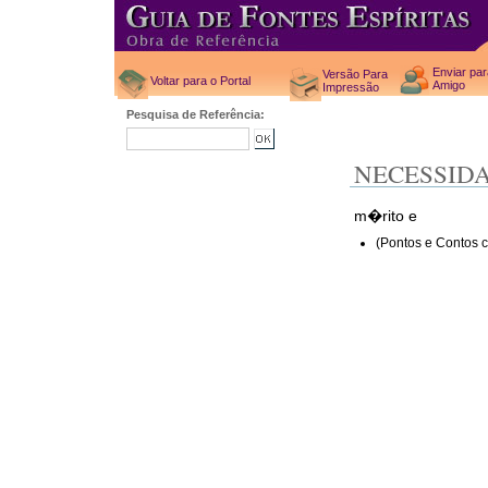
Enviar pa
Versão Para
Voltar para o Portal
Amigo
Impressão
Pesquisa de Referência:
NECESSID
m�rito e
(Pontos e Contos c