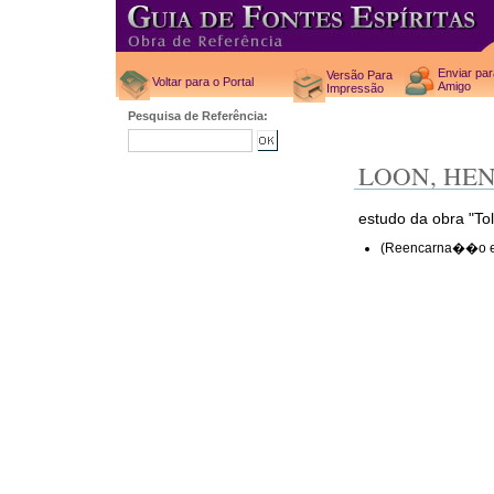
Enviar pa
Versão Para
Voltar para o Portal
Amigo
Impressão
Pesquisa de Referência:
LOON, HE
estudo da obra "To
(Reencarna��o e 