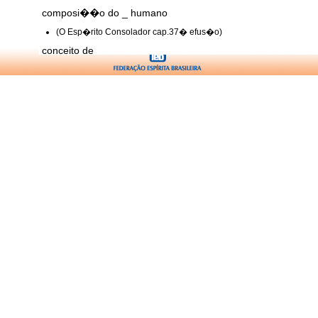
composi��o do _ humano
(O Esp�rito Consolador cap.37� efus�o)
conceito de
(Estudos Esp�ritas cap.5)
conduta esp�rita perante o
(Conduta Esp�rita cap.34)
constitui��o do _ humano
(An�lise das Coisas cap.1)