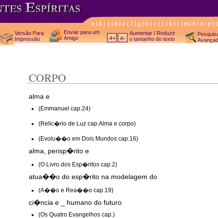
a
b
c
d
e
f
g
h
i
j
k
l
m
n
o
p
Enviar para um
Versão Para
Aumentar / Reduzir
Pesquis
Amigo
Impressão
o tamanho do texto
Avança
CORPO
alma e
(Emmanuel cap.24)
(Relic�rio de Luz cap.Alma e corpo)
(Evolu��o em Dois Mundos cap.16)
alma, perisp�rito e
(O Livro dos Esp�ritos cap.2)
atua��o do esp�rito na modelagem do
(A��o e Rea��o cap.19)
ci�ncia e _ humano do futuro
(Os Quatro Evangelhos cap.)