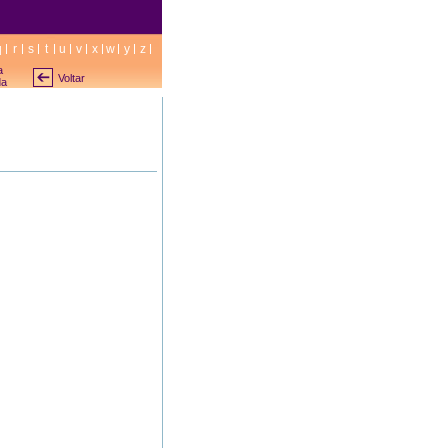
q
r
s
t
u
v
x
w
y
z
a
Voltar
da