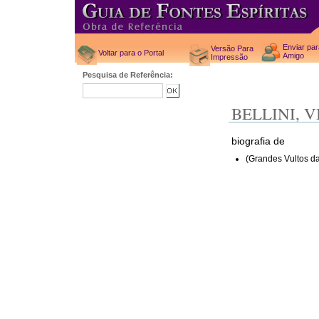
Enviar pa
Versão Para
Voltar para o Portal
Amigo
Impressão
Pesquisa de Referência:
BELLINI, 
biografia de
(Grandes Vultos da