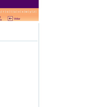
q
r
s
t
u
v
x
w
y
z
a
Voltar
da