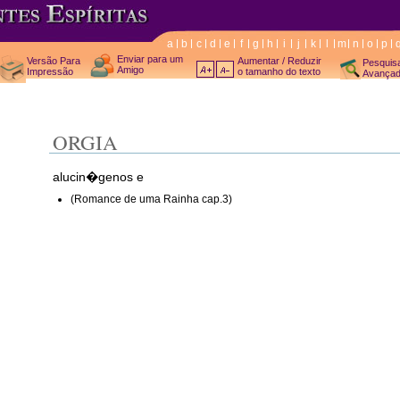
a
b
c
d
e
f
g
h
i
j
k
l
m
n
o
p
Enviar para um
Versão Para
Aumentar / Reduzir
Pesquis
Amigo
Impressão
o tamanho do texto
Avança
ORGIA
alucin�genos e
(Romance de uma Rainha cap.3)