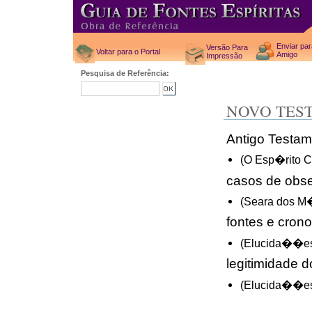
Enviar pa
Versão Para
Voltar para o Portal
Amigo
Impressão
Pesquisa de Referência:
NOVO TES
Antigo Testam
(O Esp�rito 
casos de obs
(Seara dos M
fontes e crono
(Elucida��es 
legitimidade d
(Elucida��es 