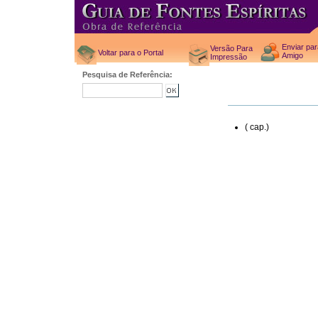
Enviar pa
Versão Para
Voltar para o Portal
Amigo
Impressão
Pesquisa de Referência:
( cap.)