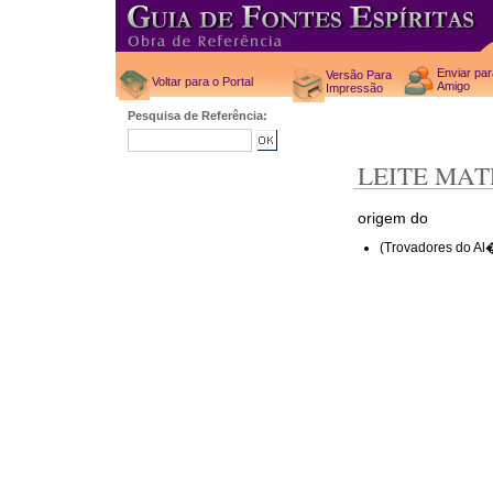
Enviar pa
Versão Para
Voltar para o Portal
Amigo
Impressão
Pesquisa de Referência:
LEITE MA
origem do
(Trovadores do Al