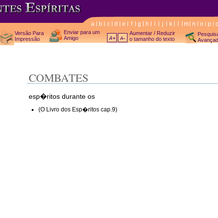
a
b
c
d
e
f
g
h
i
j
k
l
m
n
o
p
Enviar para um
Versão Para
Aumentar / Reduzir
Pesquis
Amigo
Impressão
o tamanho do texto
Avança
COMBATES
esp�ritos durante os
(O Livro dos Esp�ritos cap.9)