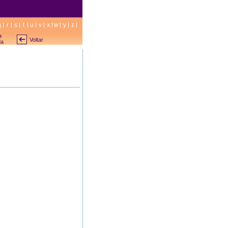
q
r
s
t
u
v
x
w
y
z
a
Voltar
da