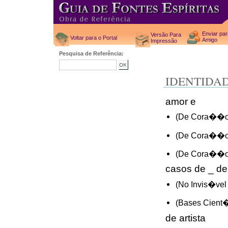
Enviar pa
Versão Para
Voltar para o Portal
Amigo
Impressão
Pesquisa de Referência:
IDENTIDA
amor e
(De Cora��o
(De Cora��o
(De Cora��o
casos de _ de
(No Invis�vel
(Bases Cient�f
de artista