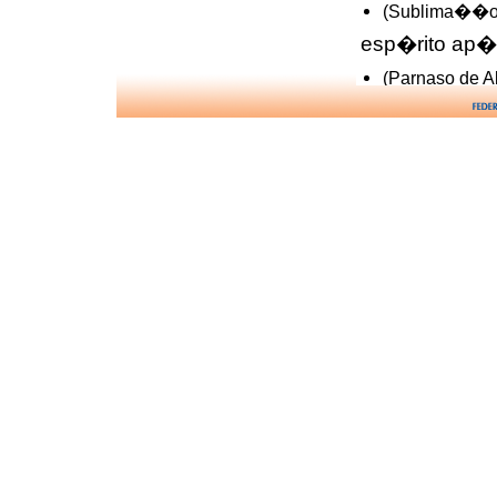
(Sublima��o 
esp�rito ap
(Parnaso de 
esp�rito comu
(O Espiritism
(O Livro dos E
esp�rito e
(O Livro dos 