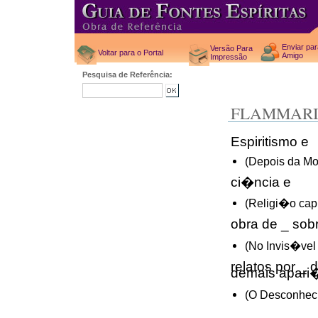
Enviar pa
Versão Para
Voltar para o Portal
Amigo
Impressão
Pesquisa de Referência:
FLAMMARI
Espiritismo e
(Depois da Mo
ci�ncia e
(Religi�o cap.
obra de _ so
(No Invis�vel
relatos por _
demais apar
(O Desconheci