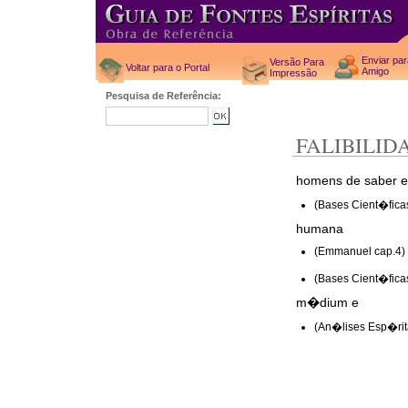
Enviar pa
Versão Para
Voltar para o Portal
Amigo
Impressão
Pesquisa de Referência:
FALIBILID
homens de saber e
(Bases Cient�ficas
humana
(Emmanuel cap.4)
(Bases Cient�ficas
m�dium e
(An�lises Esp�rit